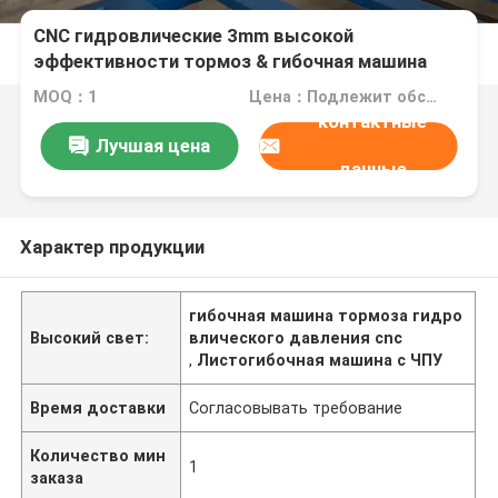
CNC гидровлические 3mm высокой
эффективности тормоз & гибочная машина
давления 100 тонн
MOQ：1
Цена：Подлежит обсуждению
контактные
Лучшая цена
данные
Характер продукции
гибочная машина тормоза гидро
Высокий свет:
влического давления cnc
,
Листогибочная машина с ЧПУ
Время доставки
Согласовывать требование
Количество мин
1
заказа