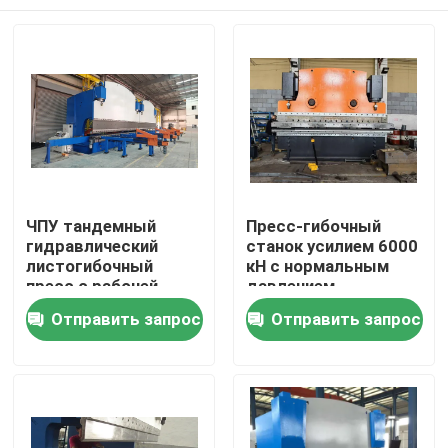
ЧПУ тандемный
Пресс-гибочный
гидравлический
станок усилием 6000
листогибочный
кН с нормальным
пресс с рабочей
давлением,
силой 2x1200 тонн и
скоростью гибки 5
Домой
Отправить запрос
Отправить запрос
длиной стола 2x6250
мм/с и длиной листа
мм для длительного
2200-7000 мм
срока службы
Продукция
О нас