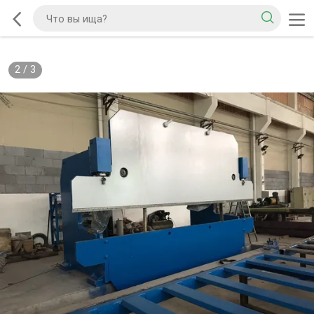
2
/
3