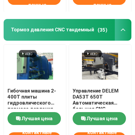
данные
данные
Тормоз давления CNC тандемный
(35)
Гибочная машина 2-
Управление DELEM
400T плиты
DA53T 650T
гидровлического
Автоматическая
тормоза давления
большая CNC
CNC тандемного
тандемная прессовая
Лучшая цена
Лучшая цена
сверхмощная/7000mm
тормозная машина
контактные
контактные