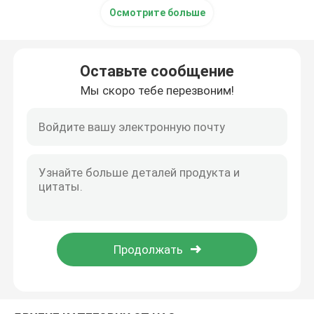
Осмотрите больше
крен усовика формируя машину
Оставьте сообщение
гидровлическая режа машина
Мы скоро тебе перезвоним!
Пескоструйная обработка машины
Лазерной резки с ЧПУ
Станки плазменной резки
Поляк выправляя машину
Стальная катушка разрезая линию