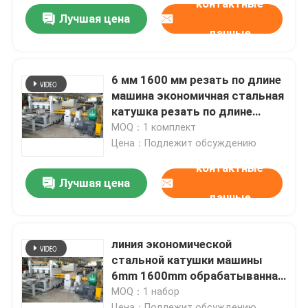
контактные
Лучшая цена
данные
6 мм 1600 мм резать по длине
машина экономичная стальная
катушка резать по длине
линия
MOQ：1 комплект
Цена：Подлежит обсуждению
контактные
Лучшая цена
данные
линия экономической
стальной катушки машины
6mm 1600mm обрабатыванная
изделие на определенную
MOQ：1 набор
длину обрабатыванная
Цена：Подлежит обсуждению