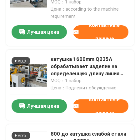
обрабатыванная изделие на
MOQ：1 набор
определенную длину линия
Цена：according to the machine
requirement
Экскурсия по заводу
контактные
Лучшая цена
Контроль качества
данные
Свяжитесь с нами
катушка 1600mm Q235A
обрабатывает изделие на
определенную длину линия
Новости
машины 15 тонн нагружать
MOQ：1 набор
Цена：Подлежит обсуждению
Случаи
контактные
Лучшая цена
данные
Запросить расценки
800 до катушка слабой стали
тормоз гидровлического давления cnc