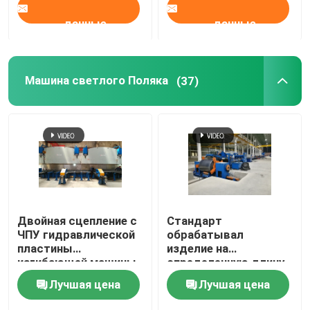
данные
данные
Машина светлого Поляка
(37)
Двойная сцепление с
Стандарт
ЧПУ гидравлической
обрабатывал
пластины
изделие на
изгибающей машины
определенную длину
для линии
линия, горячекатаная
Лучшая цена
Лучшая цена
производства
машина светлого
светового столба
полюса слабой стали