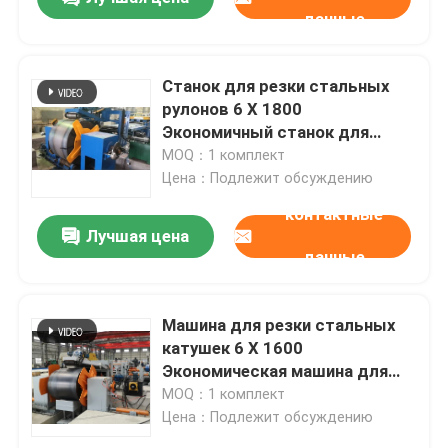
данные
Станок для резки стальных
рулонов 6 X 1800
Экономичный станок для
резки в размер
MOQ：1 комплект
Цена：Подлежит обсуждению
контактные
Лучшая цена
данные
Машина для резки стальных
катушек 6 X 1600
Экономическая машина для
резки по длине
MOQ：1 комплект
Цена：Подлежит обсуждению