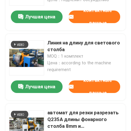
изделие на определенную
контактные
длину
Лучшая цена
данные
Линия на длину для светового
столба
MOQ：1 комплект
Цена：according to the machine
requirement
контактные
Лучшая цена
Домой
данные
Продукция
автомат для резки разрезать
Q235A длины фонарного
столба 8mm и
О нас