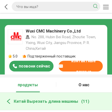
Wuxi CMC Machinery Co.,Ltd
No. 288, Hubin Bei Road, Zhoutie Town,
Yixing, Wuxi City, Jiangsu Province, P. R.
China,Китай
5.0
Подтверженный поставщик
контактные
позвони сейчас
данные
продукты
О нас
Китай Вырезать длина машины
(11)