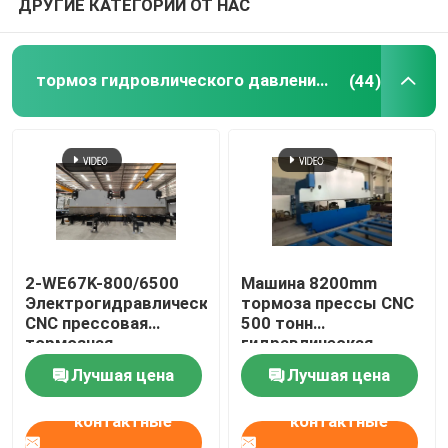
ДРУГИЕ КАТЕГОРИИ ОТ НАС
Робототехнический сварочный аппарат
тормоз гидровлического давления cnc
(44)
горячего погружения гальванизировать оборудован
2-WE67K-800/6500
Машина 8200mm
Электрогидравлическая
тормоза прессы CNC
CNC прессовая
500 тонн
тормозная
гидравлическая
изгибающая машина
тандемная
Лучшая цена
Лучшая цена
контактные
контактные