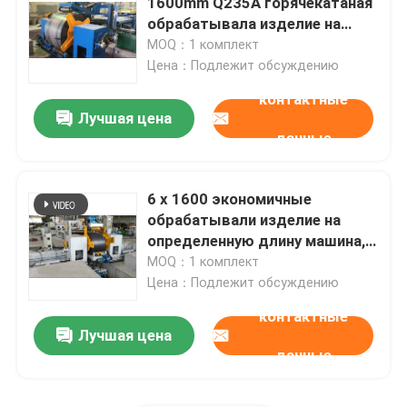
1600mm Q235A горячекатаная
обрабатывала изделие на
определенную длину линия
MOQ：1 комплект
Тормоз давления CNC тандемный
машины
Цена：Подлежит обсуждению
контактные
Машина светлого Поляка
Лучшая цена
данные
Машина Закрывать-Заварки светлого Поляка
6 x 1600 экономичные
обрабатывали изделие на
Автомат для резки двери фонарного столба
определенную длину машина,
стальной автомат для резки
MOQ：1 комплект
Хигхмаст и монополе сварочный аппарат шва
катушки
Цена：Подлежит обсуждению
контактные
Лучшая цена
Вырезать длина машины
данные
Автомат для резки конусности