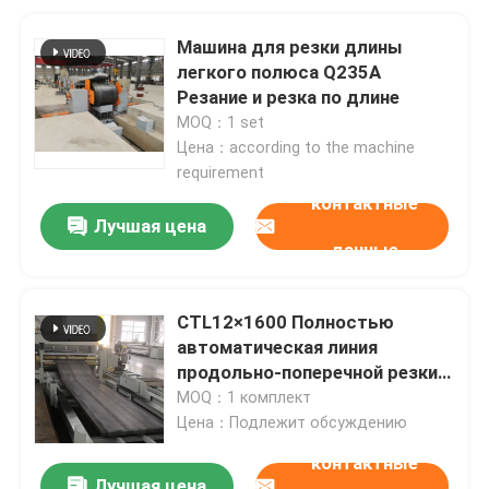
Машина для резки длины
легкого полюса Q235A
Резание и резка по длине
MOQ：1 set
Цена：according to the machine
requirement
контактные
Лучшая цена
данные
CTL12×1600 Полностью
автоматическая линия
продольно-поперечной резки
для стальных рулонов
MOQ：1 комплект
шириной 1600 мм
Цена：Подлежит обсуждению
грузоподъемностью 30 тонн
контактные
Лучшая цена