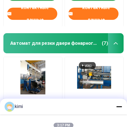
контактные
контактные
данные
данные
Автомат для резки двери фонарного столба
(7)
Автомат для резки
Алюминиевая
двери фонарного
восьмиугольная и
kimi
столба Кнк 2000мм
коническая легкая
модели 680/2000
дверная режущая
машина
3:17 PM
Лучшая цена
Лучшая цена