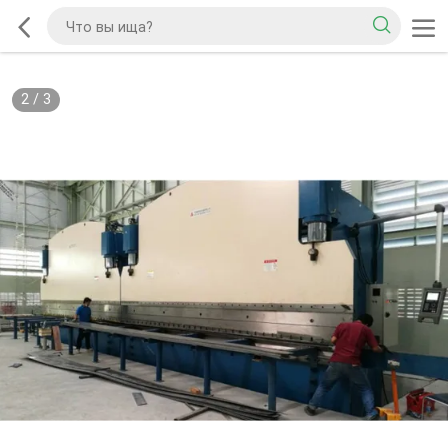
2
/
3