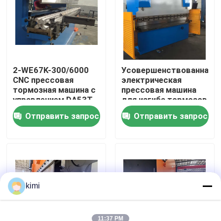
Экскурсия по заводу
Контроль качества
2-WE67K-300/6000
Усовершенствованная
CNC прессовая
электрическая
тормозная машина с
прессовая машина
Свяжитесь с нами
управлением DA53T
для изгиба тормозов
с цифровым
Отправить запрос
Отправить запрос
управлением 3260
Новости
мм х 1500 мм
Случаи
Запросить расценки
kimi
тормоз гидровлического давления cnc
11:37 PM