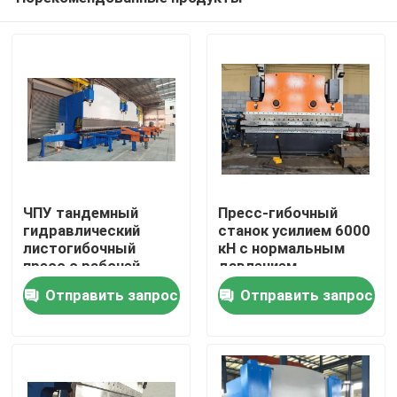
ЧПУ тандемный
Пресс-гибочный
гидравлический
станок усилием 6000
листогибочный
кН с нормальным
пресс с рабочей
давлением,
Домой
силой 2x1200 тонн и
скоростью гибки 5
Отправить запрос
Отправить запрос
длиной стола 2x6250
мм/с и длиной листа
мм для длительного
2200-7000 мм
Продукция
срока службы
О нас