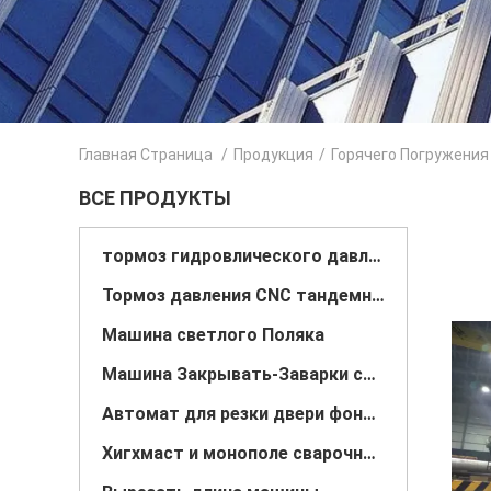
Главная Страница
/
Продукция
/
Горячего Погружения
ВСЕ ПРОДУКТЫ
тормоз гидровлического давления cnc
Тормоз давления CNC тандемный
Машина светлого Поляка
Машина Закрывать-Заварки светлого Поляка
Автомат для резки двери фонарного столба
Хигхмаст и монополе сварочный аппарат шва