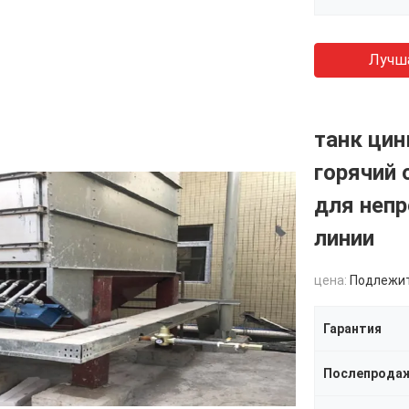
Лучш
танк цин
горячий 
для неп
линии
цена:
Подлежи
Гарантия