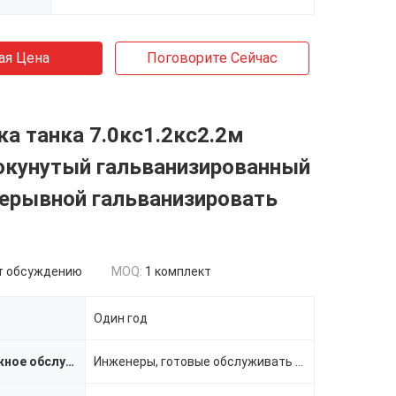
ая Цена
Поговорите Сейчас
ка танка 7.0кс1.2кс2.2м
окунутый гальванизированный
рерывной гальванизировать
т обсуждению
MOQ:
1 комплект
Один год
Послепродажное обслуживание
Инженеры, готовые обслуживать машины за границей