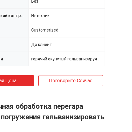
Без
Автоматический контроль
Hi-техник
Customerized
До клиент
ли
горячий окунутый гальванизируя завод
ая Цена
Поговорите Сейчас
ная обработка перегара
 погружения гальванизировать
ы