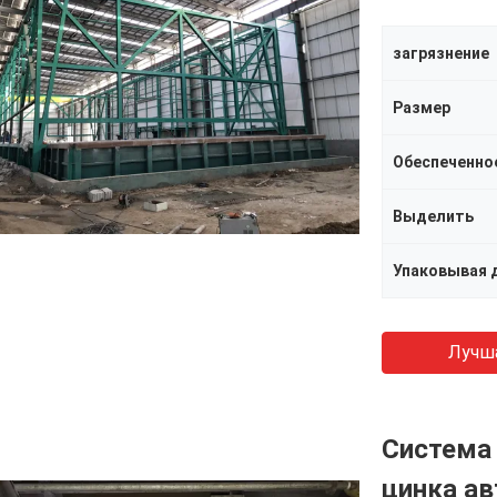
загрязнение
Размер
Выделить
Упаковывая 
Лучш
Система 
цинка ав