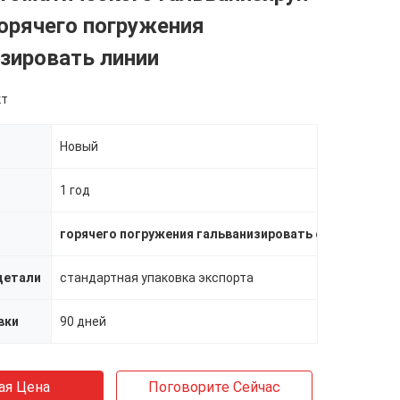
орячего погружения
зировать линии
кт
Новый
1 год
горячего погружения гальванизировать оборудовани
детали
стандартная упаковка экспорта
вки
90 дней
ая Цена
Поговорите Сейчас