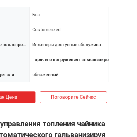
Без
Customerized
Обеспеченное послепродажное обслуживание
Инженеры доступные обслуживать машинное оборудование за морем
горячего погружения гальванизировать оборуд
детали
обнаженный
ая Цена
Поговорите Сейчас
управления топления чайника
томатического гальванизируя