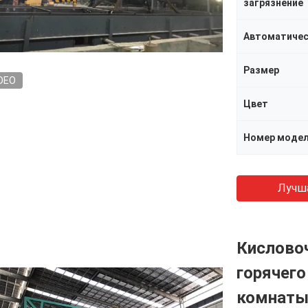
загрязнение
Размер
DEO
Цвет
Номер моде
Лучш
Кисловоч
горячего
комнат