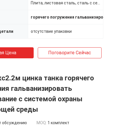
Плита, листовая сталь, сталь с сечением, труба, сталь угловая
горячего погружения гальванизировать оборуд
детали
отсутствие упаковки
ая Цена
Поговорите Сейчас
кс2.2м цинка танка горячего
ния гальванизировать
ание с системой охраны
щей среды
т обсуждению
MOQ:
1 комплект