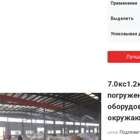
Применение
Выделить
Упаковывая 
Лучш
7.0кс1.2
погруже
оборудов
окружаю
цена:
Подлежи