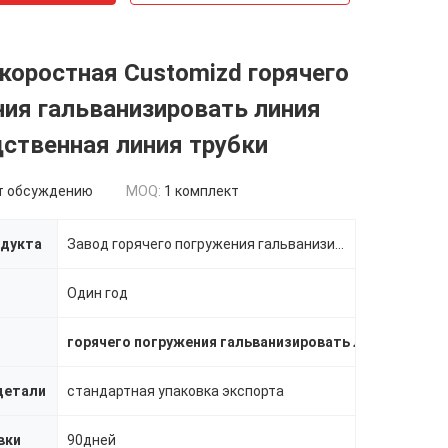
оростная Customizd горячего
ия гальванизировать линия
ственная линия трубки
т обсуждению
MOQ:
1 комплект
одукта
Завод горячего погружения гальванизируя/цинк покрывая оборудование, гальванизировать производственну
Один год
горячего погружения гальванизировать линия
,
горяче
детали
стандартная упаковка экспорта
вки
90дней